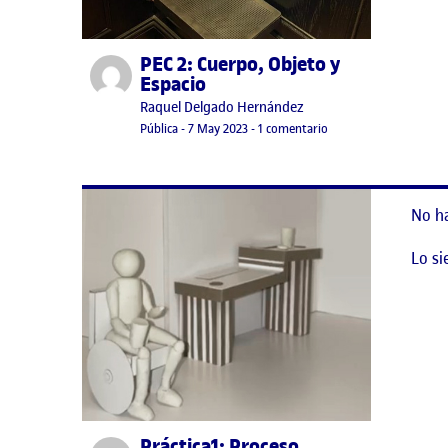
PEC 2: Cuerpo, Objeto y
Publicado por
Espacio
Publicado por
Raquel Delgado Hernández
Visibilidad:
Fecha de publicación
en PEC 2: Cuerpo, Obje
Pública
-
7 May 2023
-
1 comentario
No h
Lo si
Práctica1: Proceso,
Publicado por