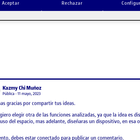
ento, debes estar
conectado
para publicar un comentario.
Aceptar
Rechazar
Configu
ón y Objeto
says:
Kazmy Chi Muñoz
Visibilidad:
Pública
11 mayo, 2023
s gracias por compartir tus ideas.
giero elegir otra de las funciones analizadas, ya que la idea es
 uso del espacio, mas adelante, diseñaras un dispositivo, en esa o
ento, debes estar
conectado
para publicar un comentario.