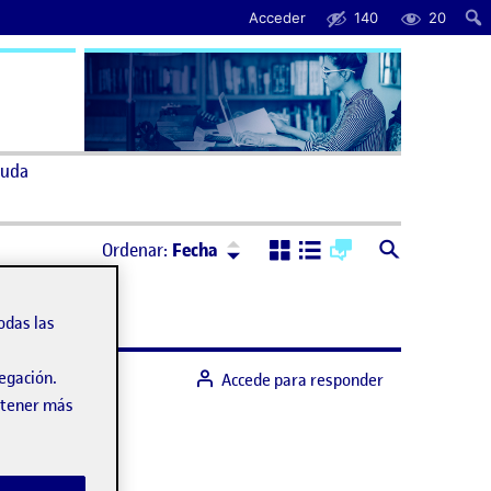
Acceder
140
20
uda
Ordenar:
Descendente
Ordenar:
Fecha
odas las
vegación.
Accede para responder
obtener más