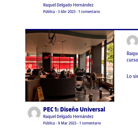
Publicado por
Raquel Delgado Hernández
Visibilidad:
Fecha de publicación
14 abril, 2023 9:54 pm
en Práctica 1: Proceso,
Pública
-
3 Abr 2023
-
1 comentario
Raque
curso
Lo si
PEC 1: Diseño Universal
Publicado por
Publicado por
Raquel Delgado Hernández
Visibilidad:
Fecha de publicación
10 marzo, 2023 1:06 am
en PEC 1: Diseño Unive
Pública
-
9 Mar 2023
-
1 comentario