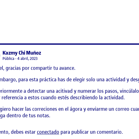
 Métodos y Espacio Personal (Vídeo)
says:
Kazmy Chi Muñoz
Visibilidad:
Pública
4 abril, 2023
l, gracias por compartir tu avance.
mbargo, para esta práctica has de elegir solo una actividad y des
riormente a detectar una acitivad y numerar los pasos, vincúlalo
 referencia a estos cuando estés describiendo la actividad.
giero hacer las correciones en el ágora y enviarme un correo cua
ga dentro de tus notas.
ento, debes estar
conectado
para publicar un comentario.