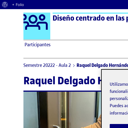
Acerca de WordPress
+ Folio
Logo Ágora
Diseño centrado en las 
Saltar al contenido
Participantes
Semestre 20222 - Aula 2
Raquel Delgado Hernánd
Raquel Delgado Herná
Utilizam
funcionali
personali
Puedes ac
Raque
informaci