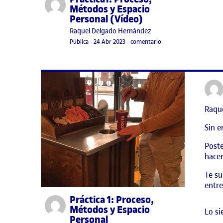
Métodos y Espacio
Personal (Vídeo)
Publicado por
Raquel Delgado Hernández
Visibilidad:
Fecha de publicación
24 abril, 2023 10:59 pm
en Práctica1: Proceso,
Pública
-
24 Abr 2023
-
comentario
Raque
Sin e
Poste
hacer
Te su
entre
Práctica 1: Proceso,
Publicado por
Métodos y Espacio
Lo si
Personal