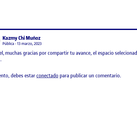
 Métodos y Espacio Personal
says:
Kazmy Chi Muñoz
Visibilidad:
Pública
13 marzo, 2023
l, muchas gracias por compartir tu avance, el espacio selecionado
.
ento, debes estar
conectado
para publicar un comentario.
rsal