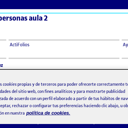
personas aula 2
ActiFolios
Ay
ez
ndez
os
cookies
propias y de terceros para poder ofrecerte correctamente t
dades del sitio web, con fines analíticos y para mostrarte publicidad
says:
zada de acuerdo con un perfil elaborado a partir de tus hábitos de na
Kazmy Chi Muñoz
Visibilidad:
Pública
9 junio, 2023
eptar, rechazar o configurar tus preferencias haciendo clic abajo, u 
l, excelente opción.
ón en nuestra
política de cookies.