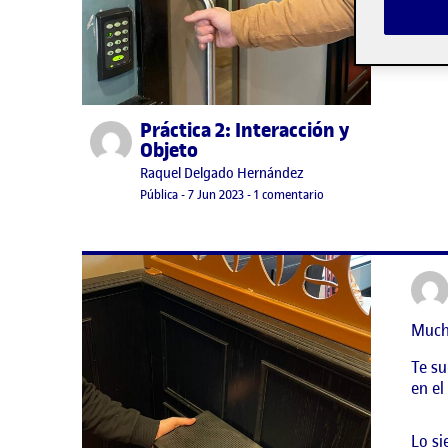
Lo si
Práctica 2: Interacción y
Publicado por
Objeto
Publicado por
Raquel Delgado Hernández
Visibilidad:
Fecha de publicación
7 junio, 2023 11:52 pm
en Práctica 2: Interacci
Pública
-
7 Jun 2023
-
1 comentario
Mucha
Te su
en el
Lo si