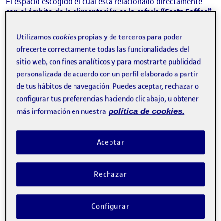
El espacio escogido el cual está relacionado directamente
con el ámbito de la alimentación es la cafería
“Costa Coffee”.
De entre las diferentes actividades que se desarrollan en este
Utilizamos
cookies
propias y de terceros para poder
espacio y tras un análisis te todas ellas, finalmente
ofrecerte correctamente todas las funcionalidades del
escogeremos la actividad de
customización de nuestro
sitio web, con fines analíticos y para mostrarte publicidad
pedido a nuestro gusto.
Concretamente trabajaremos sobre
el
stand
del azúcar y papelera.
personalizada de acuerdo con un perfil elaborado a partir
de tus hábitos de navegación. Puedes aceptar, rechazar o
En el caso de que nosotros como clientes pidamos un café y
configurar tus preferencias haciendo clic abajo, u obtener
queramos adaptarlo a nuestros gustos, después de que los
más información en nuestra
política de cookies.
trabajadores nos lo sirvan, tendremos que dirigirnos a
un
stand
situado en medio del establecimiento, donde
podemos encontrar varios tipos de azúcares distintos,
Aceptar
sacarina, palillos de madera para remover el café y una
papelera.
Rechazar
Configurar