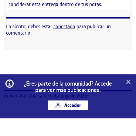
conciderar esta entrega dentro de tus notas.
Lo siento, debes estar
conectado
para publicar un
comentario.
×
Información
¿Eres parte de la comunidad? Accede
para ver más publicaciones.
Universitat Oberta de Catalunya © 2026
Acceder
Este es un espacio de trabajo personal de un/a
estudiante de la Universitat Oberta de Catalunya.