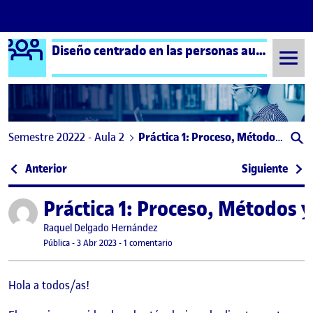
Logo Ágora
Diseño centrado en las personas aula 2
Saltar al contenido
Semestre 20222 - Aula 2
Práctica 1: Proceso, Métodos y Espacio Personal
Navegación de entradas
: Práctica 1: Proceso, Métodos y Espacio Personal 
: Prá
Anterior
Siguiente
Práctica 1: Proceso, Métodos 
Publicado por
Publicado por
Raquel Delgado Hernández
Visibilidad:
Fecha de publicación
14 abril, 2023 9:54 pm
en Práctica 1: Proceso, Métodos y Esp
Pública
-
3 Abr 2023
-
1 comentario
Hola a todos/as!