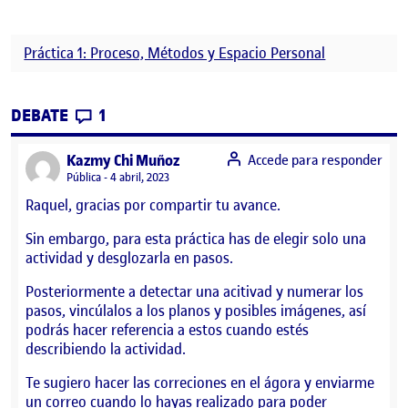
Práctica 1: Proceso, Métodos y Espacio Personal
CONTRIBUTIONS
EN PRÁCTICA 1: PROCESO, MÉTODOS Y E
DEBATE
1
says:
Kazmy Chi Muñoz
Accede para responder
Visibilidad:
Pública
4 abril, 2023
Raquel, gracias por compartir tu avance.
Sin embargo, para esta práctica has de elegir solo una
actividad y desglozarla en pasos.
Posteriormente a detectar una acitivad y numerar los
pasos, vincúlalos a los planos y posibles imágenes, así
podrás hacer referencia a estos cuando estés
describiendo la actividad.
Te sugiero hacer las correciones en el ágora y enviarme
un correo cuando lo hayas realizado para poder