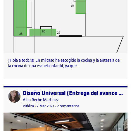
¡Hola a tod@s! En mi caso he escogido la cocina y la antesala de
la cocina de una escuela infantil, ya que…
Diseño Universal (Entrega del avance de la PEC 1)
Publicado por
Publicado por
Alba Reche Martínez
Visibilidad:
Fecha de publicación
9 marzo, 2023 1:07 pm
en Diseño Universal (Entrega del 
Pública
-
7 Mar 2023
-
2 comentarios