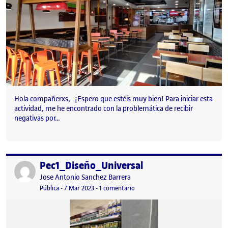
Hola compañerxs, ¡Espero que estéis muy bien! Para iniciar esta
actividad, me he encontrado con la problemática de recibir
negativas por…
Pec1_Diseño_Universal
Publicado por
Publicado por
Jose Antonio Sanchez Barrera
Visibilidad:
Fecha de publicación
en Pec1_Diseño_Universal
Pública
-
7 Mar 2023
-
1 comentario