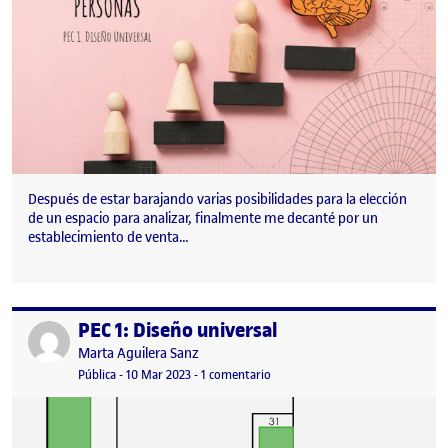
Después de estar barajando varias posibilidades para la elección
de un espacio para analizar, finalmente me decanté por un
establecimiento de venta…
PEC 1: Diseño universal
Publicado por
Publicado por
Marta Aguilera Sanz
Visibilidad:
Fecha de publicación
en PEC 1: Diseño universal
Pública
-
10 Mar 2023
-
1 comentario