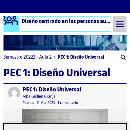
Logo Ágora
Diseño centrado en las personas aula 2
Saltar al contenido
Semestre 20222 - Aula 2
PEC 1: Diseño Universal
PEC 1: Diseño Universal
PEC 1: Diseño Universal
Publicado por
Publicado por
Alba Guillén Granja
Visibilidad:
Fecha de publicación
11 marzo, 2023 10:01 pm
en PEC 1: Diseño Universal
Pública
-
11 Mar 2023
-
1 comentario