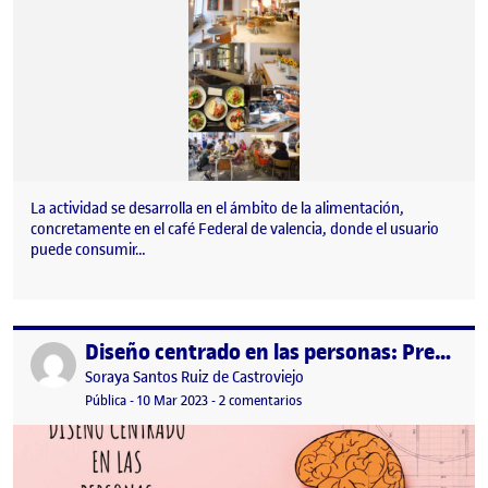
La actividad se desarrolla en el ámbito de la alimentación,
concretamente en el café Federal de valencia, donde el usuario
puede consumir…
Diseño centrado en las personas: Presentación del espacio
Publicado por
Publicado por
Soraya Santos Ruiz de Castroviejo
Visibilidad:
Fecha de publicación
en Diseño centrado en las perso
Pública
-
10 Mar 2023
-
2 comentarios