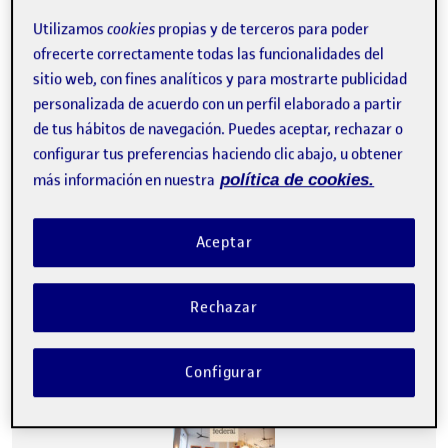
Utilizamos
cookies
propias y de terceros para poder
ofrecerte correctamente todas las funcionalidades del
sitio web, con fines analíticos y para mostrarte publicidad
personalizada de acuerdo con un perfil elaborado a partir
de tus hábitos de navegación. Puedes aceptar, rechazar o
configurar tus preferencias haciendo clic abajo, u obtener
más información en nuestra
política de cookies.
Para esta actividad he querido realizarla en un espacio tan
frecuentado por mí como es el supermercado junto a mi casa,
el…
Aceptar
Rechazar
FEDERAL CAFÉ. (diseño universal)
Publicado por
Publicado por
Juan Miguel Gaspar Peña
Visibilidad:
Fecha de publicación
en FEDERAL CAFÉ. (diseño univers
Pública
-
10 Mar 2023
-
comentario
Configurar