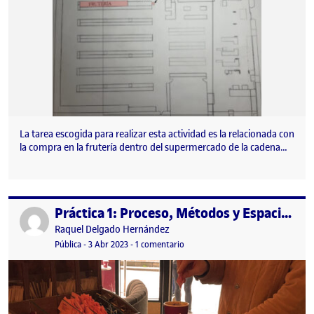
La tarea escogida para realizar esta actividad es la relacionada con
la compra en la frutería dentro del supermercado de la cadena…
Práctica 1: Proceso, Métodos y Espacio Personal
Publicado por
Publicado por
Raquel Delgado Hernández
Visibilidad:
Fecha de publicación
14 abril, 2023 9:54 pm
en Práctica 1: Proceso, Métodos y 
Pública
-
3 Abr 2023
-
1 comentario