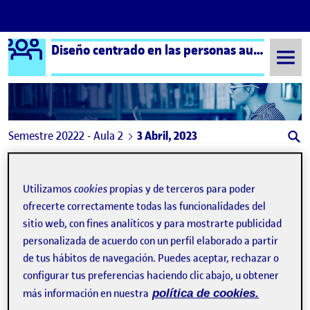
Logo Ágora
Diseño centrado en las personas aula 2
Saltar al contenido
Semestre 20222 - Aula 2
3 Abril, 2023
3 Abril, 2023
Utilizamos
cookies
propias y de terceros para poder
ofrecerte correctamente todas las funcionalidades del
PROCESO, MÉTODOS Y ESPACIO PERSONAL
Publicado por
sitio web, con fines analíticos y para mostrarte publicidad
Publicado por
Leidy Catherine Lopez Perez
personalizada de acuerdo con un perfil elaborado a partir
Visibilidad:
Fecha de publicación
3 abril, 2023 8:17 pm
en PROCESO, MÉTODOS Y ESPACI
Pública
-
3 Abr 2023
-
1 comentario
de tus hábitos de navegación. Puedes aceptar, rechazar o
configurar tus preferencias haciendo clic abajo, u obtener
más información en nuestra
política de cookies.