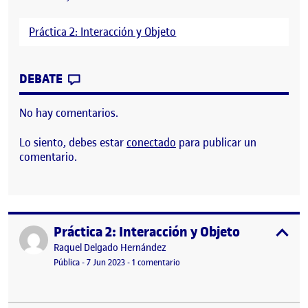
Práctica 2: Interacción y Objeto
CONTRIBUTION
0
EN PANEL DE SÍNTESIS – PRACTICA 2
DEBATE
No hay comentarios.
Lo siento, debes estar
conectado
para publicar un
comentario.
Práctica 2: Interacción y Objeto
Publicado por
expa
Publicado por
Raquel Delgado Hernández
Visibilidad:
Fecha de publicación
7 junio, 2023 11:52 pm
en Práctica 2: Interacción y Objeto
Pública
-
7 Jun 2023
-
1 comentario