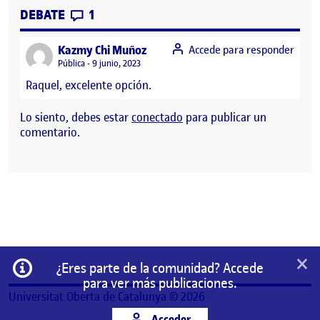
CONTRIBUTIONS
EN PRÁCTICA 2: INTERACCIÓN Y OBJETO
DEBATE
1
says:
Kazmy Chi Muñoz
Accede para responder
Visibilidad:
Pública
9 junio, 2023
Raquel, excelente opción.
Lo siento, debes estar
conectado
para publicar un
comentario.
×
Información
¿Eres parte de la comunidad? Accede
para ver más publicaciones.
Universitat Oberta de Catalunya © 2026
Acceder