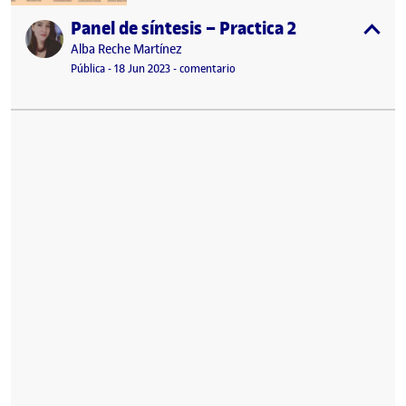
Panel de síntesis – Practica 2
Publicado por
expa
Publicado por
Alba Reche Martínez
Visibilidad:
Fecha de publicación
15 noviembre, 2023 5:34 pm
en Panel de síntesis – Practica 2
Pública
-
18 Jun 2023
-
comentario